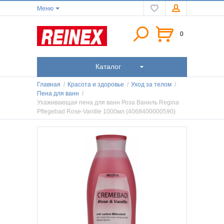
Меню
0
Каталог
Главная
/
Красота и здоровье
/
Уход за телом
/
Пена для ванн
/
Ухаживающая пена для ванн Роза Ваниль Regina
Pflegebad Rose-Vanille 1000мл (4068400000590)