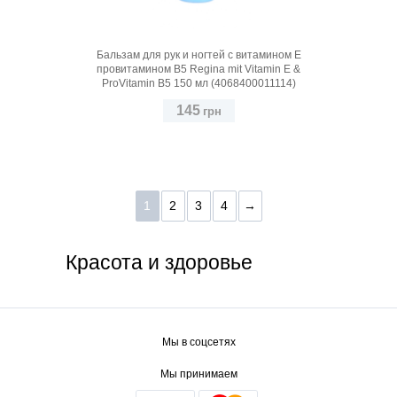
Бальзам для рук и ногтей с витамином Е
провитамином В5 Regina mit Vitamin E &
ProVitamin B5 150 мл (4068400011114)
145
грн
1
2
3
4
→
Красота и здоровье
Мы в соцсетях
Мы принимаем