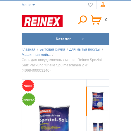
Меню
0
Каталог
Главная
/
Бытовая химия
/
Для мытья посуды
/
Машинная мойка
/
Соль для посудомоечных машин Reinex Spezial-
Salz Packung für alle Spülmaschinen 2 кг
(4068400003140)