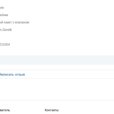
цев
абика
й пакет с клапаном
o Zanetti
211004
Написать отзыв
ватель
Контакты