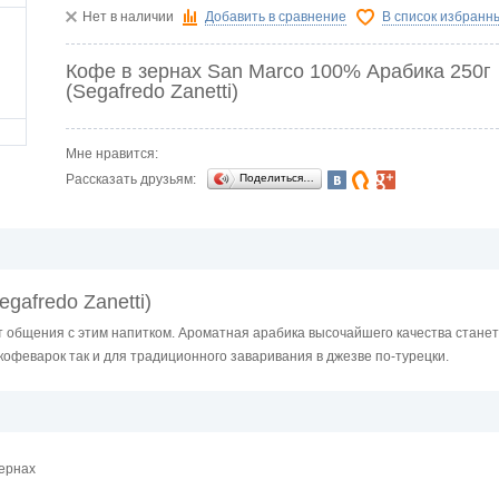
Нет в наличии
Добавить в сравнение
В список избранн
Кофе в зернах San Marco 100% Арабика 250г
(Segafredo Zanetti)
Мне нравится:
Рассказать друзьям:
Поделиться…
gafredo Zanetti)
 общения с этим напитком. Ароматная арабика высочайшего качества станет
кофеварок так и для традиционного заваривания в джезве по-турецки.
зернах